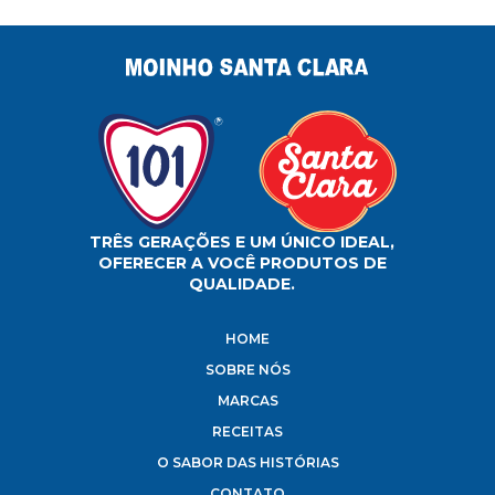
TRÊS GERAÇÕES E UM ÚNICO IDEAL,
OFERECER A VOCÊ PRODUTOS DE
QUALIDADE.
HOME
SOBRE NÓS
MARCAS
RECEITAS
O SABOR DAS HISTÓRIAS
CONTATO