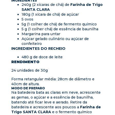
INGREDIENTES
240g (2 xícaras de chá) de
Farinha de Trigo
SANTA CLARA
180g (1 xícara de chá) de açúcar
5 ovos
5g (1 colher de chá) de fermento químico
5 g (1 colher chá) de essência de baunilha
Margarina para untar
Açúcar gelado culinário ou açúcar de
confeiteiro
INGREDIENTES DO RECHEIO
480 g de doce de leite
RENDIMENTO
24 unidades de 30g
Forma retangular média: 28cm de diâmetro e
40cm de altura.
MODO DE PREPARO
Na batedeira bata as claras em neve, acrescente
as gemas, o açúcar e a essência de baunilha,
batendo até ficar leve e aerado. Retire da
batedeira e acrescente aos poucos a
Farinha de
Trigo SANTA CLARA
e o fermento químico