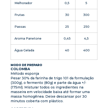
Melhorador
0,5
5
Frutas
30
300
Passas
25
250
Aroma Panetone
0,45
4,5
Água Gelada
40
400
MODO DE PREPARO
COLOMBA
Método esponja
Pesar 30% da farinha de trigo 101 da formulação
(300g), o fermento (80g) e parte da água +/-
(175ml). Misturar todos os ingredientes na
masseira em velocidade baixa até formar uma
massa homogênea. Deixe descansar por 30
minutos coberta com plástico.